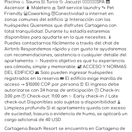
Piscina ♨ Sauna 🧖 Turco 💦 Jacuzzi 💆🏻‍♀️💆🏼‍♂️SPA 🛗
Ascensor 🧳 Maletero 🧺 Self-service laundry 🐾 Pet
Friendly 💻Coworking 🛜Conectividad a internet en
zonas comunes del edificio 🤝 Interacción con los
huéspedes Queremos que disfrutes Cartagena con
total tranquilidad. Durante tu estadía estaremos
disponibles para ayudarte en lo que necesites. 📱
Puedes contactarnos fácilmente a través del chat de
Airbnb Respondemos rápido y con gusto te ayudaremos
con recomendaciones, asistencia o cualquier detalle del
apartamento. ✨ Nuestro objetivo es que tu experiencia
sea cómoda, simple y memorable. 🔐 ACCESO Y NORMAS
DEL EDIFICIO 👥 Solo pueden ingresar huéspedes
registrados en la reserva 🎟 El edificio exige manilla de
acceso → $10.000 COP por persona ⏰ El ingreso debe
autorizarse con 24 horas de anticipación 🕒 Check-in:
3:00 pm 🕚 Check-out: 11:00 am ✨ Early check-in / Late
check-out Disponibles solo sujetos a disponibilidad 🧹
Limpieza profunda Si el apartamento queda con exceso
de suciedad, basura o evidencia de humo, se aplicará un
cargo adicional de 40 USD
Cartagena Beach Resort se encuentra en Cartagena de