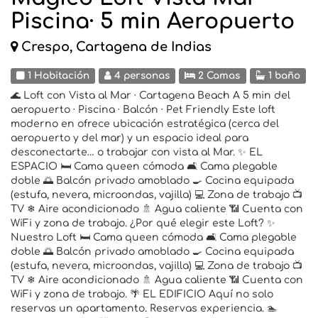
Piscina· 5 min Aeropuerto
Crespo, Cartagena de Indias
1 Habitación
4 personas
2 Camas
1 baño
🌊 Loft con Vista al Mar · Cartagena Beach A 5 min del
aeropuerto · Piscina · Balcón · Pet Friendly Este loft
moderno en ofrece ubicación estratégica (cerca del
aeropuerto y del mar) y un espacio ideal para
desconectarte… o trabajar con vista al Mar. ✨ EL
ESPACIO 🛏 Cama queen cómoda 🛋 Cama plegable
doble 🌅 Balcón privado amoblado 🍳 Cocina equipada
(estufa, nevera, microondas, vajilla) 💻 Zona de trabajo 📺
TV ❄ Aire acondicionado 🚿 Agua caliente 📶 Cuenta con
WiFi y zona de trabajo. ¿Por qué elegir este Loft? ✨
Nuestro Loft 🛏 Cama queen cómoda 🛋 Cama plegable
doble 🌅 Balcón privado amoblado 🍳 Cocina equipada
(estufa, nevera, microondas, vajilla) 💻 Zona de trabajo 📺
TV ❄ Aire acondicionado 🚿 Agua caliente 📶 Cuenta con
WiFi y zona de trabajo. 🌴 EL EDIFICIO Aquí no solo
reservas un apartamento. Reservas experiencia. 🏊