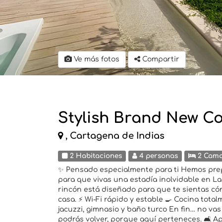
Ve más fotos
Compartir
Stylish Brand New C
, Cartagena de Indias
2 Habitaciones
4 personas
2 Cam
✨ Pensado especialmente para ti Hemos prep
para que vivas una estadía inolvidable en La
rincón está diseñado para que te sientas có
casa. ⚡ Wi-Fi rápido y estable 🍳 Cocina tota
jacuzzi, gimnasio y baño turco En fin… no vas
podrás volver, porque aquí perteneces. 🛋️ A