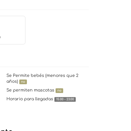
e
Se Permite bebés (menores que 2
años)
no
Se permiten mascotas
no
Horario para llegadas
15:00 - 23:00