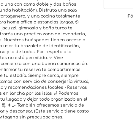
da una con cama doble y dos baños
gunda habitación). Disfruta una sala
 cartagenera, y una cocina totalmente
¡P
ara home office o estancias largas. 💦
jacuzzi, gimnasio y baño turco te
rarás una práctica zona de lavandería,
ros. Nuestros huéspedes tienen acceso a
 usar tu brazalete de identificación,
 y la de todos. Por respeto a la
antes no está permitido. ✨ Vive
d comienza con una buena comunicación.
onfirmar tu reserva te compartiremos
e tu estadía. Siempre cerca, siempre
amos con servicio de conserjería virtual,
ica y recomendaciones locales • Reservas
s en lancha por las islas 🛒 Podemos
tu llegada y dejar todo organizado en el
 8). 👩‍🍳 También ofrecemos servicio de
ar y descansar. (Este servicio tiene costo
artagena sin preocupaciones.