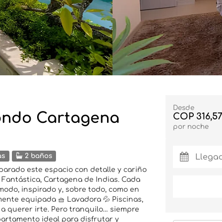
Desde
ondo Cartagena
COP 316,57
por noche
as
2 baños
arado este espacio con detalle y cariño
 Fantástica, Cartagena de Indias. Cada
modo, inspirado y, sobre todo, como en
lmente equipada 🧺 Lavadora 💦 Piscinas,
 a querer irte. Pero tranquilo… siempre
partamento ideal para disfrutar y