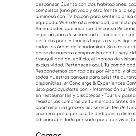
descansar Cuenta con dos habitaciones, ca
completos (uno privado y otro frente a la se
luminosa con TV, balcón para sentir la brisa
equipada. Wi-Fi de alta velocidad, perfecto p
Amenidades que inspiran descanso Piscinas, 
esperan para desconectarte. También encont
perfecta para estancias largas o viajes lige
todas las áreas del condominio. Solo recuerda
parte de nuestro compromiso con tu seguridad
tranquilidad del edificio, el ingreso de visit
exclusividad. Perteneces aquí. Tu comodida
Respondemos con rapidez por Airbnb, y al c
todos nuestros canales para asistirte durant
disponibles. 🌿 Concierge & Experiences Cont
listo para ayudarte con: • Información turíst
en restaurantes y discotecas • Tours y paseo
realizar las compras de tu mercado antes de 
apartamento (grocery list service, fee de USD
cocinera, para que solo te dediques a disfrut
adicional.) ✨ Todo pensado para que vivas C
Camas